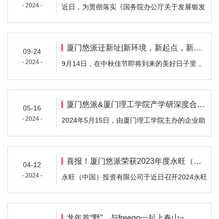
- 2024 -
近日，为贯彻落实《国务院办公厅关于发展银发
成果，扎实推进项目建设，努力完成全年经济社
经济增进老年人福祉的意见》）、工业和信息化
会发展目标任务。市领导罗瑞华参加。关注企业
部等五部门《关于促进老年用品产业发展的指导
发展，助…
意见》有关要求，加大优质老年用品推广力度，
厦门悠派迁新址|新环境，新起点，新征程！
09-24
国家工信部组织开展了2024年老年用品产品推广
- 2024 -
9月14日，在中秋佳节即将到来的美好日子里，
目录申报工作。经地方和行业组织推荐、专家评
我们终于正式乔迁到全新的办公大楼，这是我们
审等程序，Freego竹纤维一次性内裤成功入选
企业与品牌发展历程中的又一重要里程碑。为
《2024年老…
此，我们满怀着激动与感激，向长期以来给予我
厦门悠派&厦门理工学院产学研深度合作，助力学生学以致用成长成才
05-16
们支持与厚爱的广大客户、合作伙伴、业界同仁
- 2024 -
2024年5月15日，由厦门理工学院主办的企业助
以及社会各界朋友致以最诚挚的感谢和最深切的
学金捐赠仪暨悠派专项品牌设计奖颁奖仪式在设
祝福！搬进小伙伴们的心坎里借乔迁之喜，让我
计艺术学院会议室举办。厦门悠派新生活科技有
们一起走进…
限公司作为此次助学金的捐助企业应邀参与。出
喜报！厦门悠派荣获2023年度永旺（中国）投资有限公司优秀供应商荣誉
04-12
席此次活动的有厦门理工学院设计艺术学院党委
- 2024 -
永旺（中国）投资有限公司于近日召开2024永旺
书记孙桂武、院长孟卫东、厦门悠派新生活科技
合作伙伴大会，我司作为永旺的长期合作伙伴应
有限公司董事长林坚、董事长夫人肖伟利及多位
邀参与，并荣获2023年度永旺（中国）投资有限
校企嘉宾…
公司优秀供应商的荣誉。永旺是亚洲领先的综合
龙年首“野”，与freego一起上春山~