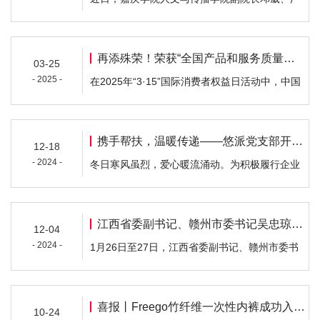
告系专业陈东兴、专任教师徐杨一行，前往厦门
悠派新生活科技有限公司进行深度调研。厦门悠
派新生活科技有限公司董事长林坚、副总经理廖
再添殊荣！荣获“全国产品和服务质量诚信承诺企业”以及“全国质量检验稳定合格产品”两项荣誉
03-25
为福热情接待，并详细介绍了企业的发展历程、
- 2025 -
在2025年“3·15”国际消费者权益日活动中，中国
业务范围以及未来规划。邓葳副院长向厦门悠派
质量检验协会组织了2000余家重质量、讲诚信的
董事长林坚赠送纪念品 厦门悠派新生活科技…
优秀企业开展了“产品和服务质量诚信承诺”主题
活动。该活动旨在通过企业的质量诚信承诺，营
携手帮扶，温暖传递——悠派党支部开展“帮扶献爱心”慰问困难群众活动
12-18
造良好的消费环境，提升消费者对产品质量和服
- 2024 -
冬日寒风虽烈，爱心暖流涌动。为积极履行企业
务的信任度，推动企业主动公开质量承诺和基于
社会责任，传递党的深切关怀，悠派党支部精心
用户需求的质量标准声明，积极履行质量主体责
策划并实施了“爱心慰问”困难群众活动，旨在将
任…
温暖与希望播撒至每一个需要的角落。 12月18
江西省委副书记、赣州市委书记吴忠琼莅临悠派江西厂区—美度公司视察调研
12-04
日清晨，悠派党支部党员代表桂志斌、林建立携
- 2024 -
1月26日至27日，江西省委副书记、赣州市委书
手祥文社区志愿者，踏上了传递爱心的旅程。他
记吴忠琼在兴国县、石城县督导调研。她强调，
们先后探访了祥文社区瑶江里的因智力三级…
要深入学习贯彻党的二十届三中全会精神和习近
平总书记考察江西重要讲话精神，始终坚持以人
喜报丨Freego竹纤维一次性内裤成功入选国家工信部《2024年老年用品产品推广目录》
10-24
民为中心，统筹发展和安全，持续巩固脱贫攻坚