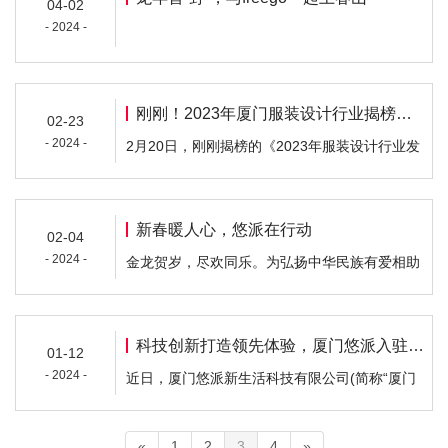
04-02
零售及服务企业集团，有日本、中国、东南亚三
- 2024 -
大总部体制，主要以经营购物中心、综合零售业
(综合百货超市、食品超市)为主。目前，永旺在
全球拥有…
刚刚！2023年厦门服装设计行业揭榜了，厦门悠派榜上有名！
02-23
- 2024 -
2月20日，刚刚揭榜的《2023年服装设计行业发
展扶持资金拨付通知》中，厦门悠派新生活有限
公司荣获两项资金扶持。在“厦门自主品牌创
立”的扶持项目中，厦门悠派新生活科技有限公司
新春暖人心，悠派在行动
02-04
的品牌“yourpal”凭借着品牌创立至今所实现的社
- 2024 -
金龙贺岁，尽欢同乐。为弘扬中华民族有爱相助
会经济效益和未来巨大的市场发展潜力获得50万
的传统美德， 2024年2月1日上午，厦门悠派党
元的资金扶持。在“研发创新”版块中,我司凭借两
支部党员廖为福、桂志斌及人事行政部黄玉玲代
项…
表公司前往新美街道后坂村看望慰问孤寡残障人
科技创新打造领先体验，厦门悠派入驻企知道科创空间
01-12
士吴阿伯、梧侣社原厦门市新达华工贸公司因病
- 2024 -
近日，厦门悠派新生活科技有限公司(简称“厦门
致困外来员工龚天伟一家。期间，厦门悠派党支
悠派”)正式签约入驻企知道科创空间。厦门悠
部党员不仅主动关心问候受访对象近期的生活状
派，经过30年的行业沉淀，其中Freego品牌国内
况，还送…
«
1
2
3
4
»