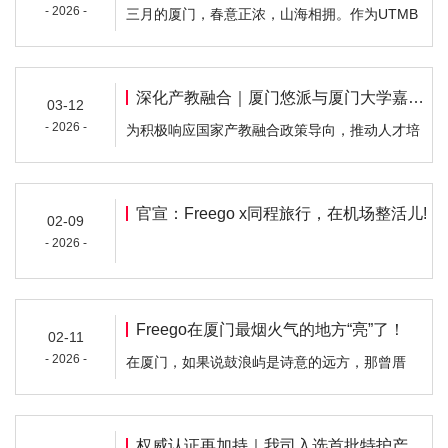
- 2026 -
三月的厦门，春意正浓，山海相拥。作为UTMB
间，作为全军第一个整建制入寮参战的高炮部
世界系列赛在中国大陆区的开年首战，3月14日
队，在老挝热土上书写了光辉战史，为中老友谊
至15日，厦门（同安）越野赛在万众期待中热血
筑起不朽丰碑…
启程！来自五湖四海的选手怀揣着对山野的无限
深化产教融合｜厦门悠派与厦门大学嘉庚学院人文与传播学院签约共建教学实践基地
03-12
热爱，齐聚千年古城同安。从LXM 100公里的极
- 2026 -
为积极响应国家产教融合政策导向，推动人才培
限耐力，到MXM 50公里的意志考验；从SXM 20
养与产业需求紧密衔接，2026年3月11日下午，
公里的速度角逐，到EXM 10公里的初野体验
厦门悠派新生活科技有限公司与厦门大学嘉庚学
——四个组别，四种…
院人文与传播学院教学实践基地签约仪式在校内
官宣：Freego x同程旅行，在机场整活儿!
02-09
517会议室顺利举行。厦门悠派新生活科技有限
- 2026 -
公司董事长兼总经理林坚、副总经理兼党支部书
记廖为福，厦门大学嘉庚学院人文与传播学:院院
长苏新春…
Freego在厦门最烟火气的地方“亮”了！
02-11
- 2026 -
在厦门，如果说鼓浪屿是诗意的远方，那曾厝
垵，就是生活的近处。红砖古厝、暖冬阳光、街
角香气与咖啡馆……这里藏着最地道、最松弛的
厦门模样。Freego曾厝垵广告屏，已上线！我们
权威认证再加持｜我司入选首批特护产品认证获证企业名单