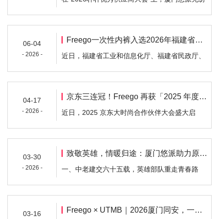
布制品有限公司（Freego品牌）凭借卓越的产品
品质、高效的供应链履约以及深度的用户口碑，
荣获朴朴超市“优秀供应商”殊荣。在朴朴后台消
Freego一次性内裤入选2026年福建省适老化新产品名单
06-04
费数据中，单个用户累计复购悠派一次性内裤高
- 2026 -
近日，福建省工业和信息化厅、福建省民政厅、
达210次——这一数据的背后，展现了双方携手
福建省残疾人联合会联合发布《关于征集2026年
五年间以用户为中心、以创新驱动发展的坚实步
福建省适老化新产品的通知》，经组织征集与专
伐。…
家评审，最终确定32款产品为2026年福建省适老
京东三连冠！Freego 再获「2025 年度口碑品牌」
04-17
化新产品。厦门悠派新生活科技有限公司旗下品
- 2026 -
近日，2025 京东大时尚合作伙伴大会盛大启
牌Freego推出的牛奶丝一次性内裤成功入围，成
幕。Freego 凭借卓越口碑与强劲市场表现，从
为本次适老化产品名单中备受关注的一款日常护
数万家入驻品牌中脱颖而出，一举斩获京东
理类产品…
「2025 年度口碑品牌」重磅大奖，成为一次性
致敬英雄，情暖归途：厦门悠派助力原炮兵72师老兵战地重游
03-30
出行用品领域获此殊荣的标杆品牌。此项荣誉不
- 2026 -
一、中老建交六十五载，英雄部队重走青春路
仅是京东平台对 Freego 品牌力、产品力的高度
2026年，是中华人民共和国与老挝人民民主共和
肯定，更是亿万消费者用口碑与选择投出的信任
国建交65周年，在这一特殊历史节点，一场跨越
票！这是继 2024 …
时空的“战地重游”即将启程。中国人民解放军原
Freego × UTMB｜2026厦门同安，一起燃动山野！
03-16
炮兵第72师，曾于1969年12月至1972年11月期