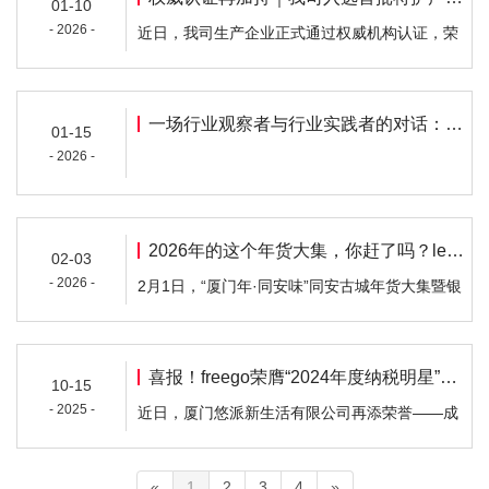
01-10
用画面、文字与视觉动线，向每一个路过的人轻
- 2026 -
近日，我司生产企业正式通过权威机构认证，荣
轻传递：旅行本该轻松，生活可以更自在。来旅
获“首批特护产品认证获证企业”称号。该认证由
行，就穿Freego。”这不仅是一句宣言，更是我
中卫安(北京)认证中心颁发，标志着我司在一次
们想为你提…
性纯棉内裤产品的安全性、洁净度及生产管理体
一场行业观察者与行业实践者的对话：一次性内裤行业，正在走向哪里？
01-15
系方面，已达到行业领先水平。权威认证加持，
- 2026 -
构建更高安全标准“特护产品认证”是面向高安全
性与高洁净度需求建立的专业认证体系，广泛适
用于…
2026年的这个年货大集，你赶了吗？let s go ，跟Freego一起
02-03
- 2026 -
2月1日，“厦门年·同安味”同安古城年货大集暨银
城百艺秀在苏颂公园正式开街，琳琅满目的年货
汇聚成一片红火的海洋，吸引了无数市民游客前
来打卡采购，提前感受春节氛围！ 作为深耕一次
喜报！freego荣膺“2024年度纳税明星”，以诚信担当书写企业责任答卷
10-15
性出行用品领域的Freego，也携旗下核心好物重
- 2025 -
近日，厦门悠派新生活有限公司再添荣誉——成
磅亮相，以贴合新春出行场景的实用产品，成为
功斩获由同安区授予的“2024年度纳税明星”称
集市中一抹亮眼的风景。年味集市里的“轻装上
号，这份沉甸甸的牌匾，不仅是对企业年度纳税
阵…
«
1
2
3
4
»