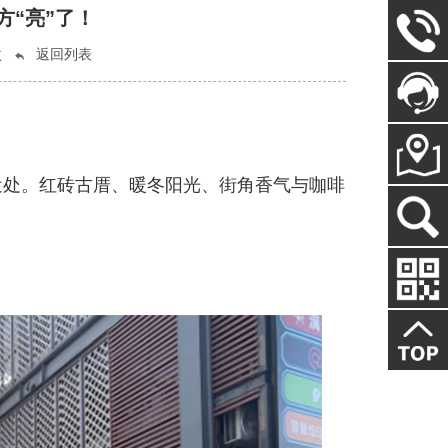
方“亮”了！
次
返回列表
近处。红砖古厝、暖冬阳光、街角香气与咖啡